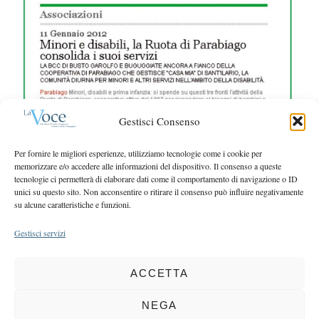
e
r
a
:
r
c
h
f
o
r
Gestisci Consenso
:
Per fornire le migliori esperienze, utilizziamo tecnologie come i cookie per
memorizzare e/o accedere alle informazioni del dispositivo. Il consenso a queste
tecnologie ci permetterà di elaborare dati come il comportamento di navigazione o ID
unici su questo sito. Non acconsentire o ritirare il consenso può influire negativamente
su alcune caratteristiche e funzioni.
Gestisci servizi
ACCETTA
COPYRIGHT 2025 LA VOCE |
PRIVACY
&
COOKIE POLICY
DIRETTORE RESPONSABILE:
CHIARA PORTA
| REDAZIONE & GRAFICA:
NEGA
EOIPSO.IT
| EDITORE:
BCC DI BUSTO GAROLFO E BUGUGGIATE