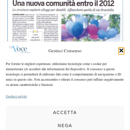
e
r
a
:
r
c
h
f
o
r
Gestisci Consenso
:
Per fornire le migliori esperienze, utilizziamo tecnologie come i cookie per
memorizzare e/o accedere alle informazioni del dispositivo. Il consenso a queste
tecnologie ci permetterà di elaborare dati come il comportamento di navigazione o ID
unici su questo sito. Non acconsentire o ritirare il consenso può influire negativamente
su alcune caratteristiche e funzioni.
Gestisci servizi
ACCETTA
COPYRIGHT 2025 LA VOCE |
PRIVACY
&
COOKIE POLICY
DIRETTORE RESPONSABILE:
CHIARA PORTA
| REDAZIONE & GRAFICA:
NEGA
EOIPSO.IT
| EDITORE:
BCC DI BUSTO GAROLFO E BUGUGGIATE