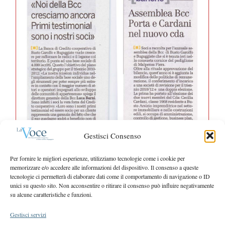
r
S
:
e
a
r
c
h
f
o
r
:
Gestisci Consenso
Per fornire le migliori esperienze, utilizziamo tecnologie come i cookie per
memorizzare e/o accedere alle informazioni del dispositivo. Il consenso a queste
tecnologie ci permetterà di elaborare dati come il comportamento di navigazione o ID
unici su questo sito. Non acconsentire o ritirare il consenso può influire negativamente
su alcune caratteristiche e funzioni.
Gestisci servizi