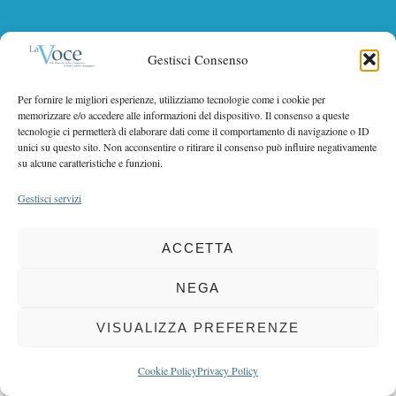
r
r
c
COPYRIGHT 2025 LA VOCE |
:
PRIVACY
&
COOKIE POLICY
h
Gestisci Consenso
DIRETTORE RESPONSABILE:
CHIARA PORTA
| REDAZIONE & GRAFICA:
f
EOIPSO.IT
| EDITORE:
BCC DI BUSTO GAROLFO E BUGUGGIATE
o
Per fornire le migliori esperienze, utilizziamo tecnologie come i cookie per
REGISTRAZIONE DEL TRIBUNALE DI MILANO N. 163 DEL 15 MARZO 2004
r
memorizzare e/o accedere alle informazioni del dispositivo. Il consenso a queste
:
tecnologie ci permetterà di elaborare dati come il comportamento di navigazione o ID
unici su questo sito. Non acconsentire o ritirare il consenso può influire negativamente
BACK TO TOP
su alcune caratteristiche e funzioni.
Gestisci servizi
ACCETTA
NEGA
VISUALIZZA PREFERENZE
Cookie Policy
Privacy Policy