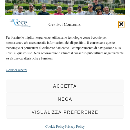
r
r
c
:
h
f
Gestisci Consenso
o
r
Per fornire le migliori esperienze, utilizziamo tecnologie come i cookie per
:
memorizzare e/o accedere alle informazioni del dispositivo. Il consenso a queste
tecnologie ci permetterà di elaborare dati come il comportamento di navigazione o ID
unici su questo sito. Non acconsentire o ritirare il consenso può influire negativamente
su alcune caratteristiche e funzioni.
Gestisci servizi
ACCETTA
COPYRIGHT 2025 LA VOCE |
PRIVACY
&
COOKIE POLICY
DIRETTORE RESPONSABILE:
CHIARA PORTA
| REDAZIONE & GRAFICA:
NEGA
EOIPSO.IT
| EDITORE:
BCC DI BUSTO GAROLFO E BUGUGGIATE
REGISTRAZIONE DEL TRIBUNALE DI MILANO N. 163 DEL 15 MARZO 2004
VISUALIZZA PREFERENZE
BACK TO TOP
Cookie Policy
Privacy Policy