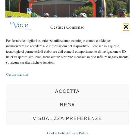
r
r
c
:
h
f
Gestisci Consenso
o
r
Per fornire le migliori esperienze, utilizziamo tecnologie come i cookie per
:
memorizzare e/o accedere alle informazioni del dispositivo. Il consenso a queste
tecnologie ci permetterà di elaborare dati come il comportamento di navigazione o ID
unici su questo sito. Non acconsentire o ritirare il consenso può influire negativamente
su alcune caratteristiche e funzioni.
Gestisci servizi
ACCETTA
COPYRIGHT 2025 LA VOCE |
PRIVACY
&
COOKIE POLICY
DIRETTORE RESPONSABILE:
CHIARA PORTA
| REDAZIONE & GRAFICA:
NEGA
EOIPSO.IT
| EDITORE:
BCC DI BUSTO GAROLFO E BUGUGGIATE
REGISTRAZIONE DEL TRIBUNALE DI MILANO N. 163 DEL 15 MARZO 2004
VISUALIZZA PREFERENZE
BACK TO TOP
Cookie Policy
Privacy Policy