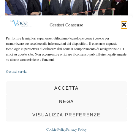
r
r
c
:
h
f
Gestisci Consenso
o
r
Per fornire le migliori esperienze, utilizziamo tecnologie come i cookie per
:
memorizzare e/o accedere alle informazioni del dispositivo. Il consenso a queste
tecnologie ci permetterà di elaborare dati come il comportamento di navigazione o ID
unici su questo sito. Non acconsentire o ritirare il consenso può influire negativamente
su alcune caratteristiche e funzioni.
Gestisci servizi
ACCETTA
COPYRIGHT 2025 LA VOCE |
PRIVACY
&
COOKIE POLICY
DIRETTORE RESPONSABILE:
CHIARA PORTA
| REDAZIONE & GRAFICA:
NEGA
EOIPSO.IT
| EDITORE:
BCC DI BUSTO GAROLFO E BUGUGGIATE
REGISTRAZIONE DEL TRIBUNALE DI MILANO N. 163 DEL 15 MARZO 2004
VISUALIZZA PREFERENZE
BACK TO TOP
Cookie Policy
Privacy Policy