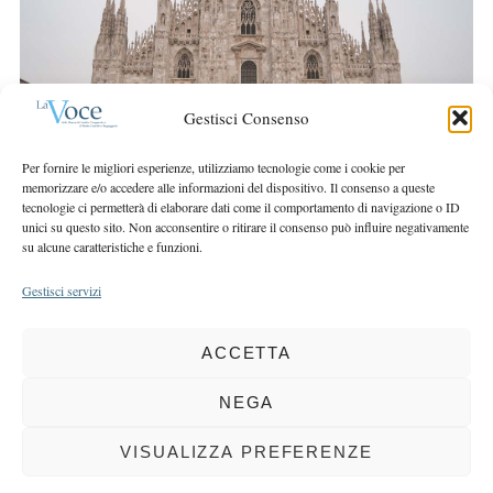
a
r
r
:
c
h
f
Gestisci Consenso
o
r
Per fornire le migliori esperienze, utilizziamo tecnologie come i cookie per
:
memorizzare e/o accedere alle informazioni del dispositivo. Il consenso a queste
tecnologie ci permetterà di elaborare dati come il comportamento di navigazione o ID
unici su questo sito. Non acconsentire o ritirare il consenso può influire negativamente
su alcune caratteristiche e funzioni.
Gestisci servizi
ACCETTA
COPYRIGHT 2025 LA VOCE |
PRIVACY
&
COOKIE POLICY
DIRETTORE RESPONSABILE:
CHIARA PORTA
| REDAZIONE & GRAFICA:
NEGA
EOIPSO.IT
| EDITORE:
BCC DI BUSTO GAROLFO E BUGUGGIATE
REGISTRAZIONE DEL TRIBUNALE DI MILANO N. 163 DEL 15 MARZO 2004
VISUALIZZA PREFERENZE
BACK TO TOP