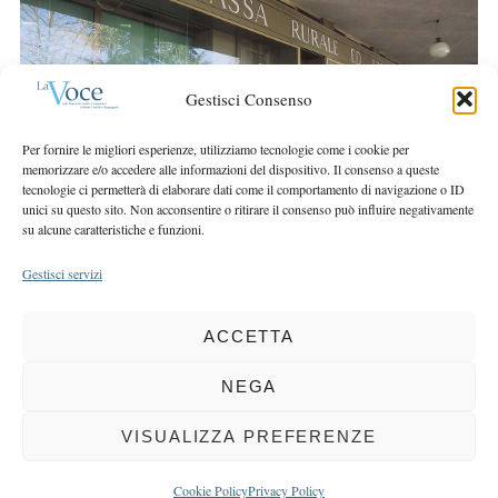
r
r
c
:
h
f
Gestisci Consenso
o
r
Per fornire le migliori esperienze, utilizziamo tecnologie come i cookie per
:
memorizzare e/o accedere alle informazioni del dispositivo. Il consenso a queste
tecnologie ci permetterà di elaborare dati come il comportamento di navigazione o ID
unici su questo sito. Non acconsentire o ritirare il consenso può influire negativamente
su alcune caratteristiche e funzioni.
Gestisci servizi
ACCETTA
COPYRIGHT 2025 LA VOCE |
PRIVACY
&
COOKIE POLICY
DIRETTORE RESPONSABILE:
CHIARA PORTA
| REDAZIONE & GRAFICA:
NEGA
EOIPSO.IT
| EDITORE:
BCC DI BUSTO GAROLFO E BUGUGGIATE
REGISTRAZIONE DEL TRIBUNALE DI MILANO N. 163 DEL 15 MARZO 2004
VISUALIZZA PREFERENZE
BACK TO TOP
Cookie Policy
Privacy Policy