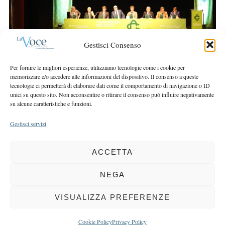
r
r
c
:
h
f
Gestisci Consenso
o
r
Per fornire le migliori esperienze, utilizziamo tecnologie come i cookie per
:
memorizzare e/o accedere alle informazioni del dispositivo. Il consenso a queste
tecnologie ci permetterà di elaborare dati come il comportamento di navigazione o ID
unici su questo sito. Non acconsentire o ritirare il consenso può influire negativamente
su alcune caratteristiche e funzioni.
Gestisci servizi
ACCETTA
COPYRIGHT 2025 LA VOCE |
PRIVACY
&
COOKIE POLICY
DIRETTORE RESPONSABILE:
CHIARA PORTA
| REDAZIONE & GRAFICA:
NEGA
EOIPSO.IT
| EDITORE:
BCC DI BUSTO GAROLFO E BUGUGGIATE
REGISTRAZIONE DEL TRIBUNALE DI MILANO N. 163 DEL 15 MARZO 2004
VISUALIZZA PREFERENZE
BACK TO TOP
Cookie Policy
Privacy Policy