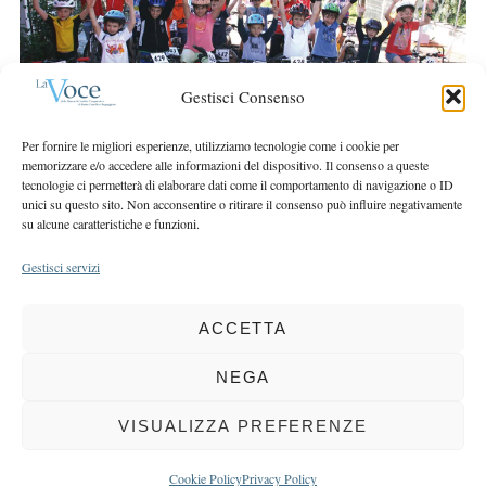
r
r
c
:
h
f
Gestisci Consenso
o
r
Per fornire le migliori esperienze, utilizziamo tecnologie come i cookie per
:
memorizzare e/o accedere alle informazioni del dispositivo. Il consenso a queste
tecnologie ci permetterà di elaborare dati come il comportamento di navigazione o ID
unici su questo sito. Non acconsentire o ritirare il consenso può influire negativamente
su alcune caratteristiche e funzioni.
Gestisci servizi
ACCETTA
COPYRIGHT 2025 LA VOCE |
PRIVACY
&
COOKIE POLICY
DIRETTORE RESPONSABILE:
CHIARA PORTA
| REDAZIONE & GRAFICA:
NEGA
EOIPSO.IT
| EDITORE:
BCC DI BUSTO GAROLFO E BUGUGGIATE
REGISTRAZIONE DEL TRIBUNALE DI MILANO N. 163 DEL 15 MARZO 2004
VISUALIZZA PREFERENZE
BACK TO TOP
Cookie Policy
Privacy Policy