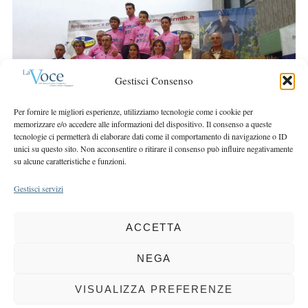
a
r
r
:
c
h
f
o
Gestisci Consenso
r
:
Per fornire le migliori esperienze, utilizziamo tecnologie come i cookie per
memorizzare e/o accedere alle informazioni del dispositivo. Il consenso a queste
tecnologie ci permetterà di elaborare dati come il comportamento di navigazione o ID
unici su questo sito. Non acconsentire o ritirare il consenso può influire negativamente
su alcune caratteristiche e funzioni.
Gestisci servizi
ACCETTA
COPYRIGHT 2025 LA VOCE |
PRIVACY
&
COOKIE POLICY
DIRETTORE RESPONSABILE:
CHIARA PORTA
| REDAZIONE & GRAFICA:
NEGA
EOIPSO.IT
| EDITORE:
BCC DI BUSTO GAROLFO E BUGUGGIATE
REGISTRAZIONE DEL TRIBUNALE DI MILANO N. 163 DEL 15 MARZO 2004
VISUALIZZA PREFERENZE