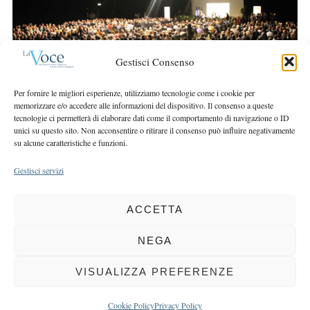
r
r
c
:
h
f
Gestisci Consenso
o
r
Per fornire le migliori esperienze, utilizziamo tecnologie come i cookie per
:
memorizzare e/o accedere alle informazioni del dispositivo. Il consenso a queste
tecnologie ci permetterà di elaborare dati come il comportamento di navigazione o ID
unici su questo sito. Non acconsentire o ritirare il consenso può influire negativamente
su alcune caratteristiche e funzioni.
Gestisci servizi
ACCETTA
COPYRIGHT 2025 LA VOCE |
PRIVACY
&
COOKIE POLICY
DIRETTORE RESPONSABILE:
CHIARA PORTA
| REDAZIONE & GRAFICA:
NEGA
EOIPSO.IT
| EDITORE:
BCC DI BUSTO GAROLFO E BUGUGGIATE
REGISTRAZIONE DEL TRIBUNALE DI MILANO N. 163 DEL 15 MARZO 2004
VISUALIZZA PREFERENZE
BACK TO TOP
Cookie Policy
Privacy Policy