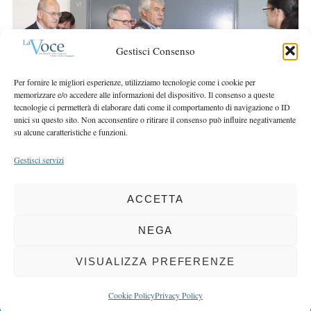
r
r
c
:
h
Gestisci Consenso
f
o
Per fornire le migliori esperienze, utilizziamo tecnologie come i cookie per
r
memorizzare e/o accedere alle informazioni del dispositivo. Il consenso a queste
:
tecnologie ci permetterà di elaborare dati come il comportamento di navigazione o ID
unici su questo sito. Non acconsentire o ritirare il consenso può influire negativamente
su alcune caratteristiche e funzioni.
Gestisci servizi
ACCETTA
COPYRIGHT 2025 LA VOCE |
PRIVACY
&
COOKIE POLICY
DIRETTORE RESPONSABILE:
CHIARA PORTA
| REDAZIONE & GRAFICA:
NEGA
EOIPSO.IT
| EDITORE:
BCC DI BUSTO GAROLFO E BUGUGGIATE
REGISTRAZIONE DEL TRIBUNALE DI MILANO N. 163 DEL 15 MARZO 2004
VISUALIZZA PREFERENZE
BACK TO TOP
Cookie Policy
Privacy Policy