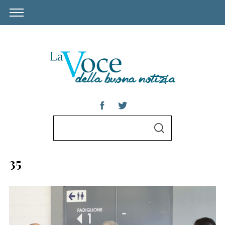
S
S
e
E
A
a
R
35
C
r
H
c
h
S
f
e
a
o