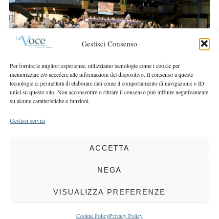
r
r
c
:
h
f
Gestisci Consenso
o
r
Per fornire le migliori esperienze, utilizziamo tecnologie come i cookie per
:
memorizzare e/o accedere alle informazioni del dispositivo. Il consenso a queste
tecnologie ci permetterà di elaborare dati come il comportamento di navigazione o ID
unici su questo sito. Non acconsentire o ritirare il consenso può influire negativamente
su alcune caratteristiche e funzioni.
Gestisci servizi
ACCETTA
COPYRIGHT 2025 LA VOCE |
PRIVACY
&
COOKIE POLICY
DIRETTORE RESPONSABILE:
CHIARA PORTA
| REDAZIONE & GRAFICA:
NEGA
EOIPSO.IT
| EDITORE:
BCC DI BUSTO GAROLFO E BUGUGGIATE
REGISTRAZIONE DEL TRIBUNALE DI MILANO N. 163 DEL 15 MARZO 2004
VISUALIZZA PREFERENZE
BACK TO TOP
Cookie Policy
Privacy Policy