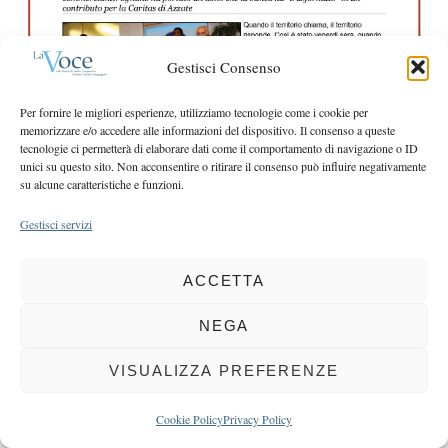
r
r
c
:
h
Gestisci Consenso
f
o
Per fornire le migliori esperienze, utilizziamo tecnologie come i cookie per
r
memorizzare e/o accedere alle informazioni del dispositivo. Il consenso a queste
:
tecnologie ci permetterà di elaborare dati come il comportamento di navigazione o ID
unici su questo sito. Non acconsentire o ritirare il consenso può influire negativamente
su alcune caratteristiche e funzioni.
Gestisci servizi
COPYRIGHT 2025 LA VOCE |
PRIVACY
&
COOKIE POLICY
DIRETTORE RESPONSABILE:
CHIARA PORTA
| REDAZIONE & GRAFICA:
ACCETTA
EOIPSO.IT
| EDITORE:
BCC DI BUSTO GAROLFO E BUGUGGIATE
REGISTRAZIONE DEL TRIBUNALE DI MILANO N. 163 DEL 15 MARZO 2004
NEGA
BACK TO TOP
VISUALIZZA PREFERENZE
Cookie Policy
Privacy Policy