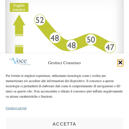
S
r
e
:
a
r
c
h
f
o
r
:
Gestisci Consenso
Per fornire le migliori esperienze, utilizziamo tecnologie come i cookie per
memorizzare e/o accedere alle informazioni del dispositivo. Il consenso a queste
tecnologie ci permetterà di elaborare dati come il comportamento di navigazione o ID
unici su questo sito. Non acconsentire o ritirare il consenso può influire negativamente
su alcune caratteristiche e funzioni.
Gestisci servizi
ACCETTA
COPYRIGHT 2025 LA VOCE |
PRIVACY
&
COOKIE POLICY