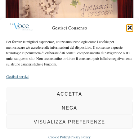
r
r
c
:
h
f
Gestisci Consenso
o
r
Per fornire le migliori esperienze, utilizziamo tecnologie come i cookie per
:
memorizzare e/o accedere alle informazioni del dispositivo. Il consenso a queste
tecnologie ci permetterà di elaborare dati come il comportamento di navigazione o ID
unici su questo sito. Non acconsentire o ritirare il consenso può influire negativamente
su alcune caratteristiche e funzioni.
Gestisci servizi
ACCETTA
COPYRIGHT 2025 LA VOCE |
PRIVACY
&
COOKIE POLICY
DIRETTORE RESPONSABILE:
CHIARA PORTA
| REDAZIONE & GRAFICA:
NEGA
EOIPSO.IT
| EDITORE:
BCC DI BUSTO GAROLFO E BUGUGGIATE
REGISTRAZIONE DEL TRIBUNALE DI MILANO N. 163 DEL 15 MARZO 2004
VISUALIZZA PREFERENZE
BACK TO TOP
Cookie Policy
Privacy Policy