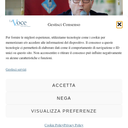
r
r
c
:
h
f
Gestisci Consenso
o
r
Per fornire le migliori esperienze, utilizziamo tecnologie come i cookie per
:
memorizzare e/o accedere alle informazioni del dispositivo. Il consenso a queste
tecnologie ci permetterà di elaborare dati come il comportamento di navigazione o ID
unici su questo sito. Non acconsentire o ritirare il consenso può influire negativamente
su alcune caratteristiche e funzioni.
Gestisci servizi
ACCETTA
COPYRIGHT 2025 LA VOCE |
PRIVACY
&
COOKIE POLICY
DIRETTORE RESPONSABILE:
CHIARA PORTA
| REDAZIONE & GRAFICA:
NEGA
EOIPSO.IT
| EDITORE:
BCC DI BUSTO GAROLFO E BUGUGGIATE
REGISTRAZIONE DEL TRIBUNALE DI MILANO N. 163 DEL 15 MARZO 2004
VISUALIZZA PREFERENZE
BACK TO TOP
Cookie Policy
Privacy Policy