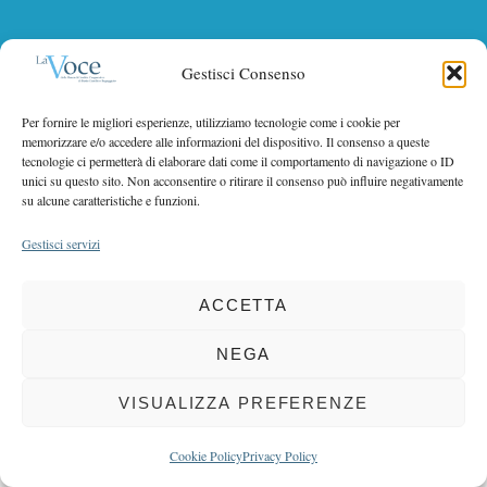
r
r
c
COPYRIGHT 2025 LA VOCE |
:
PRIVACY
&
COOKIE POLICY
h
Gestisci Consenso
DIRETTORE RESPONSABILE:
CHIARA PORTA
| REDAZIONE & GRAFICA:
f
EOIPSO.IT
| EDITORE:
BCC DI BUSTO GAROLFO E BUGUGGIATE
o
Per fornire le migliori esperienze, utilizziamo tecnologie come i cookie per
REGISTRAZIONE DEL TRIBUNALE DI MILANO N. 163 DEL 15 MARZO 2004
r
memorizzare e/o accedere alle informazioni del dispositivo. Il consenso a queste
:
tecnologie ci permetterà di elaborare dati come il comportamento di navigazione o ID
unici su questo sito. Non acconsentire o ritirare il consenso può influire negativamente
BACK TO TOP
su alcune caratteristiche e funzioni.
Gestisci servizi
ACCETTA
NEGA
VISUALIZZA PREFERENZE
Cookie Policy
Privacy Policy