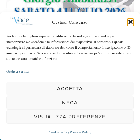
r
r
c
:
h
Gestisci Consenso
f
o
Per fornire le migliori esperienze, utilizziamo tecnologie come i cookie per
r
memorizzare e/o accedere alle informazioni del dispositivo. Il consenso a queste
:
tecnologie ci permetterà di elaborare dati come il comportamento di navigazione o ID
unici su questo sito. Non acconsentire o ritirare il consenso può influire negativamente
su alcune caratteristiche e funzioni.
Gestisci servizi
ACCETTA
COPYRIGHT 2025 LA VOCE |
PRIVACY
&
COOKIE POLICY
DIRETTORE RESPONSABILE:
CHIARA PORTA
| REDAZIONE & GRAFICA:
NEGA
EOIPSO.IT
| EDITORE:
BCC DI BUSTO GAROLFO E BUGUGGIATE
REGISTRAZIONE DEL TRIBUNALE DI MILANO N. 163 DEL 15 MARZO 2004
VISUALIZZA PREFERENZE
BACK TO TOP
Cookie Policy
Privacy Policy