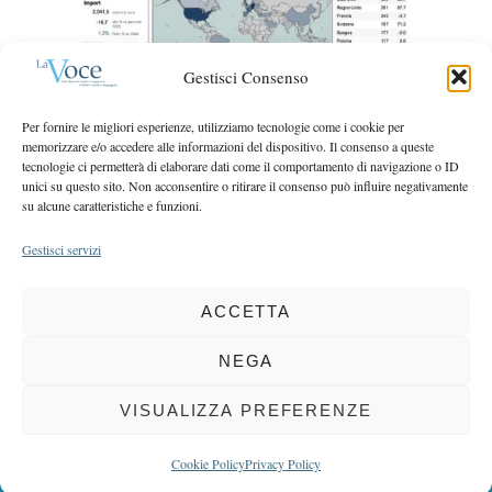
r
r
c
:
h
Gestisci Consenso
f
o
Per fornire le migliori esperienze, utilizziamo tecnologie come i cookie per
r
memorizzare e/o accedere alle informazioni del dispositivo. Il consenso a queste
:
tecnologie ci permetterà di elaborare dati come il comportamento di navigazione o ID
unici su questo sito. Non acconsentire o ritirare il consenso può influire negativamente
su alcune caratteristiche e funzioni.
Gestisci servizi
ACCETTA
COPYRIGHT 2025 LA VOCE |
PRIVACY
&
COOKIE POLICY
DIRETTORE RESPONSABILE:
CHIARA PORTA
| REDAZIONE & GRAFICA:
NEGA
EOIPSO.IT
| EDITORE:
BCC DI BUSTO GAROLFO E BUGUGGIATE
REGISTRAZIONE DEL TRIBUNALE DI MILANO N. 163 DEL 15 MARZO 2004
VISUALIZZA PREFERENZE
BACK TO TOP
Cookie Policy
Privacy Policy