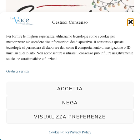
r
r
c
:
h
Gestisci Consenso
f
o
Per fornire le migliori esperienze, utilizziamo tecnologie come i cookie per
r
memorizzare e/o accedere alle informazioni del dispositivo. Il consenso a queste
:
tecnologie ci permetterà di elaborare dati come il comportamento di navigazione o ID
unici su questo sito. Non acconsentire o ritirare il consenso può influire negativamente
su alcune caratteristiche e funzioni.
Gestisci servizi
ACCETTA
COPYRIGHT 2025 LA VOCE |
PRIVACY
&
COOKIE POLICY
DIRETTORE RESPONSABILE:
CHIARA PORTA
| REDAZIONE & GRAFICA:
NEGA
EOIPSO.IT
| EDITORE:
BCC DI BUSTO GAROLFO E BUGUGGIATE
REGISTRAZIONE DEL TRIBUNALE DI MILANO N. 163 DEL 15 MARZO 2004
VISUALIZZA PREFERENZE
BACK TO TOP
Cookie Policy
Privacy Policy