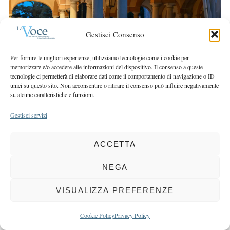
r
r
c
:
h
Gestisci Consenso
f
o
Per fornire le migliori esperienze, utilizziamo tecnologie come i cookie per
r
memorizzare e/o accedere alle informazioni del dispositivo. Il consenso a queste
:
tecnologie ci permetterà di elaborare dati come il comportamento di navigazione o ID
unici su questo sito. Non acconsentire o ritirare il consenso può influire negativamente
su alcune caratteristiche e funzioni.
Gestisci servizi
COPYRIGHT 2025 LA VOCE |
PRIVACY
&
COOKIE POLICY
DIRETTORE RESPONSABILE:
CHIARA PORTA
| REDAZIONE & GRAFICA:
ACCETTA
EOIPSO.IT
| EDITORE:
BCC DI BUSTO GAROLFO E BUGUGGIATE
NEGA
REGISTRAZIONE DEL TRIBUNALE DI MILANO N. 163 DEL 15 MARZO 2004
VISUALIZZA PREFERENZE
BACK TO TOP
Cookie Policy
Privacy Policy