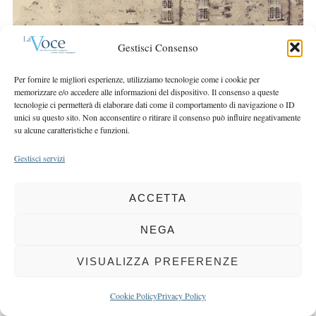
r
r
c
:
h
Gestisci Consenso
f
o
Per fornire le migliori esperienze, utilizziamo tecnologie come i cookie per
r
memorizzare e/o accedere alle informazioni del dispositivo. Il consenso a queste
:
tecnologie ci permetterà di elaborare dati come il comportamento di navigazione o ID
unici su questo sito. Non acconsentire o ritirare il consenso può influire negativamente
su alcune caratteristiche e funzioni.
Gestisci servizi
COPYRIGHT 2025 LA VOCE |
PRIVACY
&
COOKIE POLICY
DIRETTORE RESPONSABILE:
CHIARA PORTA
| REDAZIONE & GRAFICA:
ACCETTA
EOIPSO.IT
| EDITORE:
BCC DI BUSTO GAROLFO E BUGUGGIATE
NEGA
REGISTRAZIONE DEL TRIBUNALE DI MILANO N. 163 DEL 15 MARZO 2004
VISUALIZZA PREFERENZE
BACK TO TOP
Cookie Policy
Privacy Policy