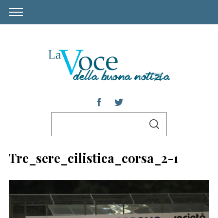
S
S
e
E
A
a
R
Tre_sere_cilistica_corsa_2-1
C
r
H
c
h
S
f
e
a
o