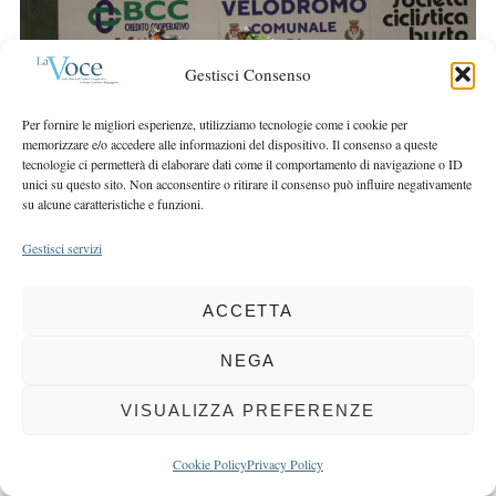
r
r
c
:
h
Gestisci Consenso
f
o
Per fornire le migliori esperienze, utilizziamo tecnologie come i cookie per
r
memorizzare e/o accedere alle informazioni del dispositivo. Il consenso a queste
:
tecnologie ci permetterà di elaborare dati come il comportamento di navigazione o ID
unici su questo sito. Non acconsentire o ritirare il consenso può influire negativamente
su alcune caratteristiche e funzioni.
Gestisci servizi
COPYRIGHT 2025 LA VOCE |
PRIVACY
&
COOKIE POLICY
DIRETTORE RESPONSABILE:
CHIARA PORTA
| REDAZIONE & GRAFICA:
ACCETTA
EOIPSO.IT
| EDITORE:
BCC DI BUSTO GAROLFO E BUGUGGIATE
NEGA
REGISTRAZIONE DEL TRIBUNALE DI MILANO N. 163 DEL 15 MARZO 2004
VISUALIZZA PREFERENZE
BACK TO TOP
Cookie Policy
Privacy Policy