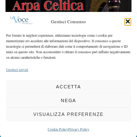
r
r
c
:
h
Gestisci Consenso
f
o
Per fornire le migliori esperienze, utilizziamo tecnologie come i cookie per
r
memorizzare e/o accedere alle informazioni del dispositivo. Il consenso a queste
:
tecnologie ci permetterà di elaborare dati come il comportamento di navigazione o ID
unici su questo sito. Non acconsentire o ritirare il consenso può influire negativamente
su alcune caratteristiche e funzioni.
Gestisci servizi
ACCETTA
COPYRIGHT 2025 LA VOCE |
PRIVACY
&
COOKIE POLICY
DIRETTORE RESPONSABILE:
CHIARA PORTA
| REDAZIONE & GRAFICA:
NEGA
EOIPSO.IT
| EDITORE:
BCC DI BUSTO GAROLFO E BUGUGGIATE
REGISTRAZIONE DEL TRIBUNALE DI MILANO N. 163 DEL 15 MARZO 2004
VISUALIZZA PREFERENZE
BACK TO TOP
Cookie Policy
Privacy Policy