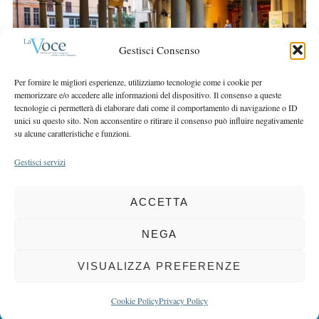
r
r
c
:
h
Gestisci Consenso
f
o
Per fornire le migliori esperienze, utilizziamo tecnologie come i cookie per
r
memorizzare e/o accedere alle informazioni del dispositivo. Il consenso a queste
:
tecnologie ci permetterà di elaborare dati come il comportamento di navigazione o ID
unici su questo sito. Non acconsentire o ritirare il consenso può influire negativamente
su alcune caratteristiche e funzioni.
Gestisci servizi
ACCETTA
COPYRIGHT 2025 LA VOCE |
PRIVACY
&
COOKIE POLICY
DIRETTORE RESPONSABILE:
CHIARA PORTA
| REDAZIONE & GRAFICA:
NEGA
EOIPSO.IT
| EDITORE:
BCC DI BUSTO GAROLFO E BUGUGGIATE
REGISTRAZIONE DEL TRIBUNALE DI MILANO N. 163 DEL 15 MARZO 2004
VISUALIZZA PREFERENZE
BACK TO TOP
Cookie Policy
Privacy Policy