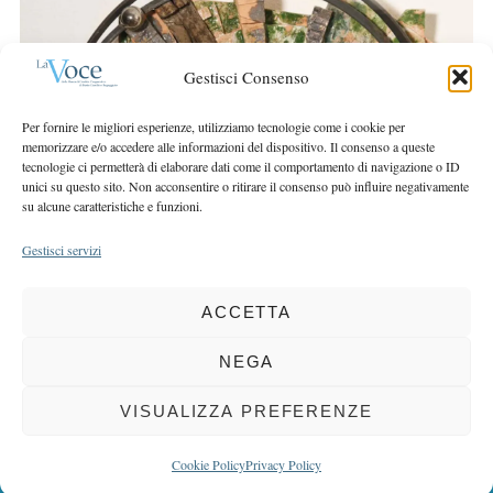
r
r
c
:
h
Gestisci Consenso
f
o
Per fornire le migliori esperienze, utilizziamo tecnologie come i cookie per
r
memorizzare e/o accedere alle informazioni del dispositivo. Il consenso a queste
:
tecnologie ci permetterà di elaborare dati come il comportamento di navigazione o ID
unici su questo sito. Non acconsentire o ritirare il consenso può influire negativamente
su alcune caratteristiche e funzioni.
Gestisci servizi
ACCETTA
COPYRIGHT 2025 LA VOCE |
PRIVACY
&
COOKIE POLICY
DIRETTORE RESPONSABILE:
CHIARA PORTA
| REDAZIONE & GRAFICA:
NEGA
EOIPSO.IT
| EDITORE:
BCC DI BUSTO GAROLFO E BUGUGGIATE
REGISTRAZIONE DEL TRIBUNALE DI MILANO N. 163 DEL 15 MARZO 2004
VISUALIZZA PREFERENZE
BACK TO TOP
Cookie Policy
Privacy Policy