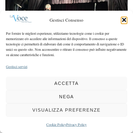
r
r
c
:
h
Gestisci Consenso
f
o
Per fornire le migliori esperienze, utilizziamo tecnologie come i cookie per
r
memorizzare e/o accedere alle informazioni del dispositivo. Il consenso a queste
:
tecnologie ci permetterà di elaborare dati come il comportamento di navigazione o ID
unici su questo sito. Non acconsentire o ritirare il consenso può influire negativamente
su alcune caratteristiche e funzioni.
Gestisci servizi
COPYRIGHT 2025 LA VOCE |
PRIVACY
&
COOKIE POLICY
DIRETTORE RESPONSABILE:
CHIARA PORTA
| REDAZIONE & GRAFICA:
ACCETTA
EOIPSO.IT
| EDITORE:
BCC DI BUSTO GAROLFO E BUGUGGIATE
NEGA
REGISTRAZIONE DEL TRIBUNALE DI MILANO N. 163 DEL 15 MARZO 2004
VISUALIZZA PREFERENZE
BACK TO TOP
Cookie Policy
Privacy Policy