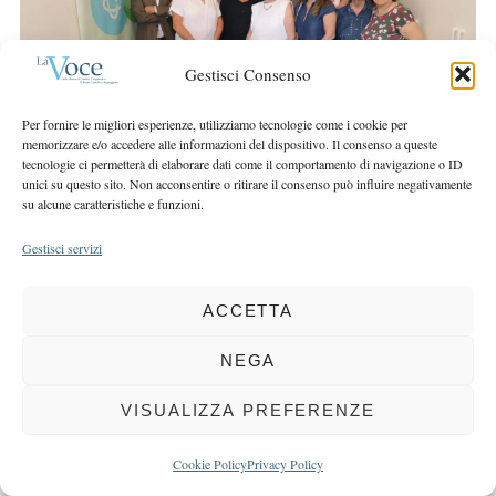
r
r
c
:
h
Gestisci Consenso
f
o
Per fornire le migliori esperienze, utilizziamo tecnologie come i cookie per
r
memorizzare e/o accedere alle informazioni del dispositivo. Il consenso a queste
:
tecnologie ci permetterà di elaborare dati come il comportamento di navigazione o ID
unici su questo sito. Non acconsentire o ritirare il consenso può influire negativamente
su alcune caratteristiche e funzioni.
Gestisci servizi
COPYRIGHT 2025 LA VOCE |
PRIVACY
&
COOKIE POLICY
DIRETTORE RESPONSABILE:
CHIARA PORTA
| REDAZIONE & GRAFICA:
ACCETTA
EOIPSO.IT
| EDITORE:
BCC DI BUSTO GAROLFO E BUGUGGIATE
NEGA
REGISTRAZIONE DEL TRIBUNALE DI MILANO N. 163 DEL 15 MARZO 2004
VISUALIZZA PREFERENZE
BACK TO TOP
Cookie Policy
Privacy Policy