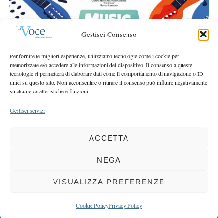
r
r
c
:
h
Gestisci Consenso
f
o
Per fornire le migliori esperienze, utilizziamo tecnologie come i cookie per
r
memorizzare e/o accedere alle informazioni del dispositivo. Il consenso a queste
:
tecnologie ci permetterà di elaborare dati come il comportamento di navigazione o ID
unici su questo sito. Non acconsentire o ritirare il consenso può influire negativamente
su alcune caratteristiche e funzioni.
Gestisci servizi
ACCETTA
COPYRIGHT 2025 LA VOCE |
PRIVACY
&
COOKIE POLICY
DIRETTORE RESPONSABILE:
CHIARA PORTA
| REDAZIONE & GRAFICA:
NEGA
EOIPSO.IT
| EDITORE:
BCC DI BUSTO GAROLFO E BUGUGGIATE
REGISTRAZIONE DEL TRIBUNALE DI MILANO N. 163 DEL 15 MARZO 2004
VISUALIZZA PREFERENZE
BACK TO TOP
Cookie Policy
Privacy Policy