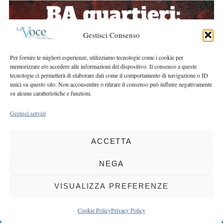
r
r
c
:
h
Gestisci Consenso
f
o
Per fornire le migliori esperienze, utilizziamo tecnologie come i cookie per
r
memorizzare e/o accedere alle informazioni del dispositivo. Il consenso a queste
:
tecnologie ci permetterà di elaborare dati come il comportamento di navigazione o ID
unici su questo sito. Non acconsentire o ritirare il consenso può influire negativamente
su alcune caratteristiche e funzioni.
Gestisci servizi
ACCETTA
COPYRIGHT 2025 LA VOCE |
PRIVACY
&
COOKIE POLICY
DIRETTORE RESPONSABILE:
CHIARA PORTA
| REDAZIONE & GRAFICA:
NEGA
EOIPSO.IT
| EDITORE:
BCC DI BUSTO GAROLFO E BUGUGGIATE
REGISTRAZIONE DEL TRIBUNALE DI MILANO N. 163 DEL 15 MARZO 2004
VISUALIZZA PREFERENZE
BACK TO TOP
Cookie Policy
Privacy Policy