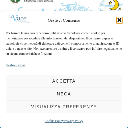
r
r
c
:
h
Gestisci Consenso
f
o
Per fornire le migliori esperienze, utilizziamo tecnologie come i cookie per
r
memorizzare e/o accedere alle informazioni del dispositivo. Il consenso a queste
:
tecnologie ci permetterà di elaborare dati come il comportamento di navigazione o ID
unici su questo sito. Non acconsentire o ritirare il consenso può influire negativamente
su alcune caratteristiche e funzioni.
Gestisci servizi
ACCETTA
COPYRIGHT 2025 LA VOCE |
PRIVACY
&
COOKIE POLICY
DIRETTORE RESPONSABILE:
CHIARA PORTA
| REDAZIONE & GRAFICA:
NEGA
EOIPSO.IT
| EDITORE:
BCC DI BUSTO GAROLFO E BUGUGGIATE
REGISTRAZIONE DEL TRIBUNALE DI MILANO N. 163 DEL 15 MARZO 2004
VISUALIZZA PREFERENZE
BACK TO TOP
Cookie Policy
Privacy Policy