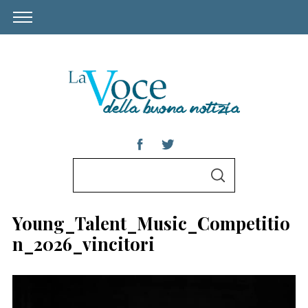
S
S
e
E
A
a
R
Young_Talent_Music_Competitio
C
r
H
n_2026_vincitori
c
h
S
f
e
a
o