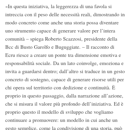
«In questa iniziativa, la leggerezza di una favola si
intreccia con il peso delle necessità reali, dimostrando in
modo concreto come anche una storia possa diventare
uno strumento capace di generare valore per l’intera
comunità – spiega Roberto Scazzosi, presidente della
Bcc di Busto Garolfo e Buguggiate. – Il racconto di
Ecru riesce a creare un ponte tra dimensione emotiva e
S
responsabilità sociale. Da un lato coinvolge, emoziona e
e
invita a guardarsi dentro; dall’altro si traduce in un gesto
a
concreto di sostegno, capace di generare risorse utili per
r
c
chi opera sul territorio con dedizione e continuità. È
h
proprio in questo passaggio, dalla narrazione all’azione,
f
che si misura il valore più profondo dell’iniziativa. Ed è
o
proprio questo il modello di sviluppo che vogliamo
r
:
continuare a promuovere: un modello in cui anche un
gesto semplice, come la condivisione di una storia, può