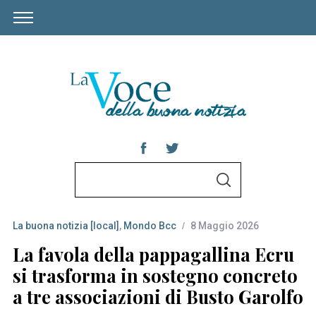
S
S
e
E
A
a
R
C
La buona notizia [local]
,
Mondo Bcc
8 Maggio 2026
r
H
c
La favola della pappagallina Ecru
h
si trasforma in sostegno concreto
f
a tre associazioni di Busto Garolfo
o