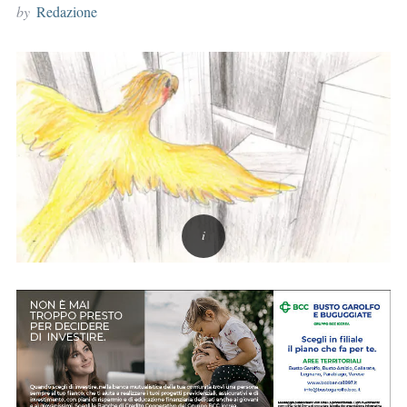
by
Redazione
r
: