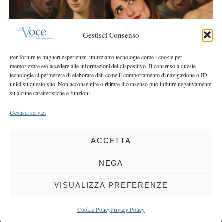
r
r
c
:
h
Gestisci Consenso
f
o
Per fornire le migliori esperienze, utilizziamo tecnologie come i cookie per
r
memorizzare e/o accedere alle informazioni del dispositivo. Il consenso a queste
:
tecnologie ci permetterà di elaborare dati come il comportamento di navigazione o ID
unici su questo sito. Non acconsentire o ritirare il consenso può influire negativamente
su alcune caratteristiche e funzioni.
Gestisci servizi
ACCETTA
COPYRIGHT 2025 LA VOCE |
PRIVACY
&
COOKIE POLICY
DIRETTORE RESPONSABILE:
CHIARA PORTA
| REDAZIONE & GRAFICA:
NEGA
EOIPSO.IT
| EDITORE:
BCC DI BUSTO GAROLFO E BUGUGGIATE
REGISTRAZIONE DEL TRIBUNALE DI MILANO N. 163 DEL 15 MARZO 2004
VISUALIZZA PREFERENZE
BACK TO TOP
Cookie Policy
Privacy Policy