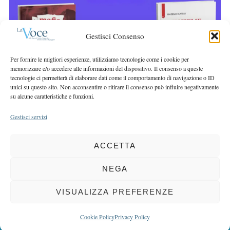
r
r
c
:
h
Gestisci Consenso
f
o
Per fornire le migliori esperienze, utilizziamo tecnologie come i cookie per
r
memorizzare e/o accedere alle informazioni del dispositivo. Il consenso a queste
:
tecnologie ci permetterà di elaborare dati come il comportamento di navigazione o ID
unici su questo sito. Non acconsentire o ritirare il consenso può influire negativamente
su alcune caratteristiche e funzioni.
Gestisci servizi
ACCETTA
COPYRIGHT 2025 LA VOCE |
PRIVACY
&
COOKIE POLICY
DIRETTORE RESPONSABILE:
CHIARA PORTA
| REDAZIONE & GRAFICA:
NEGA
EOIPSO.IT
| EDITORE:
BCC DI BUSTO GAROLFO E BUGUGGIATE
REGISTRAZIONE DEL TRIBUNALE DI MILANO N. 163 DEL 15 MARZO 2004
VISUALIZZA PREFERENZE
BACK TO TOP
Cookie Policy
Privacy Policy