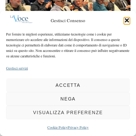
r
r
c
:
h
Gestisci Consenso
f
o
Per fornire le migliori esperienze, utilizziamo tecnologie come i cookie per
r
memorizzare e/o accedere alle informazioni del dispositivo. Il consenso a queste
:
tecnologie ci permetterà di elaborare dati come il comportamento di navigazione o ID
unici su questo sito. Non acconsentire o ritirare il consenso può influire negativamente
su alcune caratteristiche e funzioni.
Gestisci servizi
COPYRIGHT 2025 LA VOCE |
PRIVACY
&
COOKIE POLICY
DIRETTORE RESPONSABILE:
CHIARA PORTA
| REDAZIONE & GRAFICA:
ACCETTA
EOIPSO.IT
| EDITORE:
BCC DI BUSTO GAROLFO E BUGUGGIATE
NEGA
REGISTRAZIONE DEL TRIBUNALE DI MILANO N. 163 DEL 15 MARZO 2004
VISUALIZZA PREFERENZE
BACK TO TOP
Cookie Policy
Privacy Policy