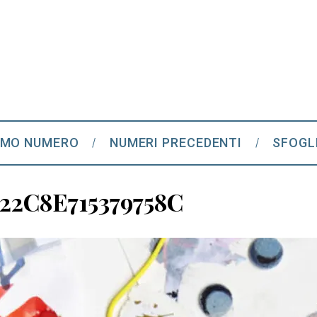
IMO NUMERO
NUMERI PRECEDENTI
SFOGL
22C8E715379758C