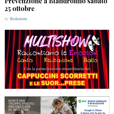
Prevenzione a Biandronno sabato
r
25 ottobre
:
by
Redazione