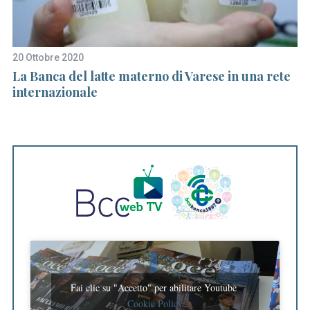
20 Ottobre 2020
13
La Banca del latte materno di Varese in una rete
4
i
internazionale
O
Fai clic su "Accetto" per abilitare Youtube
Cookie Policy