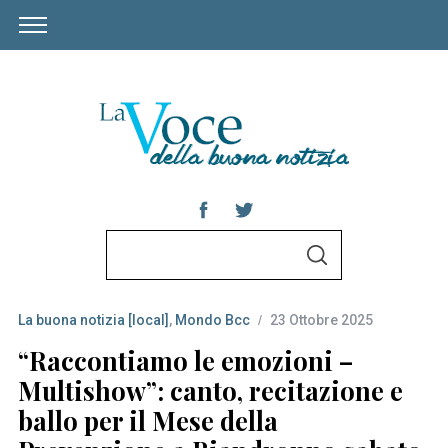
S
S
e
E
A
a
R
C
La buona notizia [local]
,
Mondo Bcc
23 Ottobre 2025
r
H
c
“Raccontiamo le emozioni –
h
Multishow”: canto, recitazione e
f
ballo per il Mese della
o