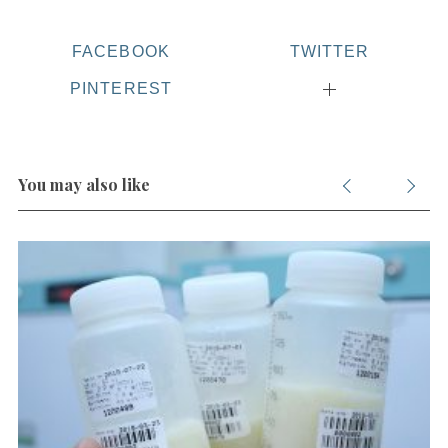
FACEBOOK
TWITTER
S
PINTEREST
e
a
r
c
You may also like
h
f
o
r
: