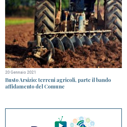
20 Gennaio 2021
21
Busto Arsizio: terreni agricoli, parte il bando
Ap
affidamento del Comune
E
G