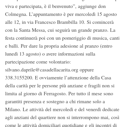
viva e partecipata, è il benvenuto”, aggiunge don
Colmegna. L’appuntamento è per mercoledì 15 agosto
alle 12, in via Francesco Brambilla 10. Si comincerà
S
e
con la Santa Messa, cui seguirà un grande pranzo. La
a
festa continuerà poi con un pomeriggio di musica, canti
r
e balli. Per dare la propria adesione al pranzo (entro
c
lunedì 13 agosto) o avere informazioni sulla
h
f
partecipazione come volontario:
o
silvano.daprile@casadellacarita.org oppure
r
338.3155200. E ovviamente l’attenzione della Casa
:
della carità per le persone più anziane e fragili non si
limita al giorno di Ferragosto. Per tutto il mese sono
garantiti presenza e sostegno a chi rimane solo a
Milano. Le attività del mercoledì e del venerdì dedicate
agli anziani del quartiere non si interrompono mai, così
come le attività domiciliari quotidiane e gli incontri di