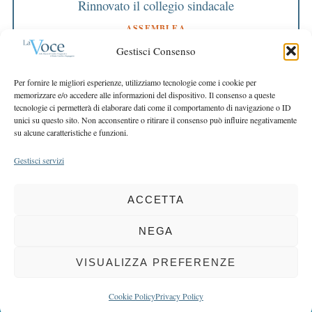
Rinnovato il collegio sindacale
ASSEMBLEA
Bilancio approvato all’unanimità e 2 milioni
Gestisci Consenso
destinati al territorio
EDITORIALE DIRETTORE
Per fornire le migliori esperienze, utilizziamo tecnologie come i cookie per
Crescere restando riconoscibili
memorizzare e/o accedere alle informazioni del dispositivo. Il consenso a queste
tecnologie ci permetterà di elaborare dati come il comportamento di navigazione o ID
EDITORIALE PRESIDENTE
unici su questo sito. Non acconsentire o ritirare il consenso può influire negativamente
Costruire futuro insieme
su alcune caratteristiche e funzioni.
Gestisci servizi
ACCETTA
COPYRIGHT 2025 LA VOCE |
PRIVACY
&
COOKIE POLICY
DIRETTORE RESPONSABILE:
CHIARA PORTA
| REDAZIONE & GRAFICA:
NEGA
EOIPSO.IT
| EDITORE:
BCC DI BUSTO GAROLFO E BUGUGGIATE
REGISTRAZIONE DEL TRIBUNALE DI MILANO N. 163 DEL 15 MARZO 2004
VISUALIZZA PREFERENZE
BACK TO TOP
Cookie Policy
Privacy Policy