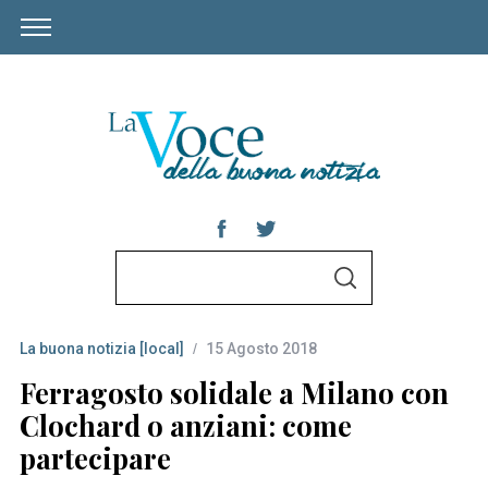
S
S
e
E
A
a
R
C
La buona notizia [local]
15 Agosto 2018
r
H
c
Ferragosto solidale a Milano con
h
Clochard o anziani: come
f
partecipare
o