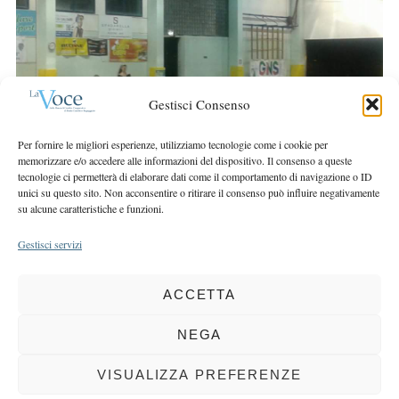
a
r
r
:
c
h
f
o
Gestisci Consenso
r
:
Per fornire le migliori esperienze, utilizziamo tecnologie come i cookie per
memorizzare e/o accedere alle informazioni del dispositivo. Il consenso a queste
tecnologie ci permetterà di elaborare dati come il comportamento di navigazione o ID
unici su questo sito. Non acconsentire o ritirare il consenso può influire negativamente
su alcune caratteristiche e funzioni.
Gestisci servizi
ACCETTA
COPYRIGHT 2025 LA VOCE |
PRIVACY
&
COOKIE POLICY
DIRETTORE RESPONSABILE:
CHIARA PORTA
| REDAZIONE & GRAFICA:
NEGA
EOIPSO.IT
| EDITORE:
BCC DI BUSTO GAROLFO E BUGUGGIATE
REGISTRAZIONE DEL TRIBUNALE DI MILANO N. 163 DEL 15 MARZO 2004
VISUALIZZA PREFERENZE