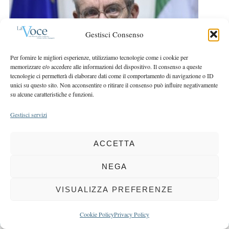
r
r
c
:
h
Gestisci Consenso
f
o
Per fornire le migliori esperienze, utilizziamo tecnologie come i cookie per
r
memorizzare e/o accedere alle informazioni del dispositivo. Il consenso a queste
:
tecnologie ci permetterà di elaborare dati come il comportamento di navigazione o ID
unici su questo sito. Non acconsentire o ritirare il consenso può influire negativamente
su alcune caratteristiche e funzioni.
Gestisci servizi
COPYRIGHT 2025 LA VOCE |
PRIVACY
&
COOKIE POLICY
ACCETTA
DIRETTORE RESPONSABILE:
CHIARA PORTA
| REDAZIONE & GRAFICA:
EOIPSO.IT
| EDITORE:
BCC DI BUSTO GAROLFO E BUGUGGIATE
NEGA
REGISTRAZIONE DEL TRIBUNALE DI MILANO N. 163 DEL 15 MARZO 2004
VISUALIZZA PREFERENZE
BACK TO TOP
Cookie Policy
Privacy Policy