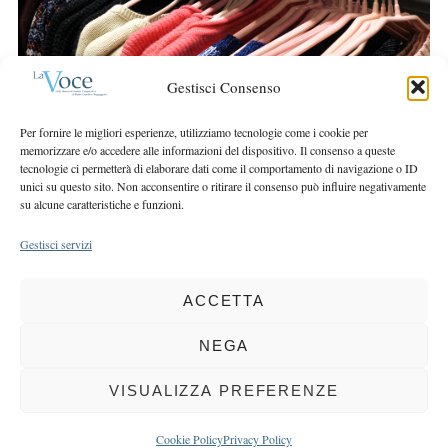
r
r
c
:
h
f
Gestisci Consenso
o
r
Per fornire le migliori esperienze, utilizziamo tecnologie come i cookie per
:
memorizzare e/o accedere alle informazioni del dispositivo. Il consenso a queste
tecnologie ci permetterà di elaborare dati come il comportamento di navigazione o ID
unici su questo sito. Non acconsentire o ritirare il consenso può influire negativamente
su alcune caratteristiche e funzioni.
Gestisci servizi
ACCETTA
COPYRIGHT 2025 LA VOCE |
PRIVACY
&
COOKIE POLICY
DIRETTORE RESPONSABILE:
CHIARA PORTA
| REDAZIONE & GRAFICA:
NEGA
EOIPSO.IT
| EDITORE:
BCC DI BUSTO GAROLFO E BUGUGGIATE
REGISTRAZIONE DEL TRIBUNALE DI MILANO N. 163 DEL 15 MARZO 2004
VISUALIZZA PREFERENZE
BACK TO TOP
Cookie Policy
Privacy Policy