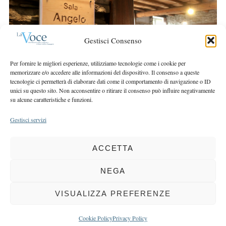
r
r
c
:
h
f
Gestisci Consenso
o
r
Per fornire le migliori esperienze, utilizziamo tecnologie come i cookie per
memorizzare e/o accedere alle informazioni del dispositivo. Il consenso a queste
:
tecnologie ci permetterà di elaborare dati come il comportamento di navigazione o ID
unici su questo sito. Non acconsentire o ritirare il consenso può influire negativamente
su alcune caratteristiche e funzioni.
Gestisci servizi
ACCETTA
COPYRIGHT 2025 LA VOCE |
PRIVACY
&
COOKIE POLICY
DIRETTORE RESPONSABILE:
CHIARA PORTA
| REDAZIONE & GRAFICA:
NEGA
EOIPSO.IT
| EDITORE:
BCC DI BUSTO GAROLFO E BUGUGGIATE
REGISTRAZIONE DEL TRIBUNALE DI MILANO N. 163 DEL 15 MARZO 2004
VISUALIZZA PREFERENZE
BACK TO TOP
Cookie Policy
Privacy Policy