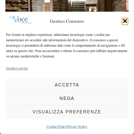
r
r
c
:
h
Gestisci Consenso
f
o
Per fornire le migliori esperienze, utilizziamo tecnologie come i cookie per
r
memorizzare e/o accedere alle informazioni del dispositivo. Il consenso a queste
:
tecnologie ci permetterà di elaborare dati come il comportamento di navigazione o ID
unici su questo sito. Non acconsentire o ritirare il consenso può influire negativamente
su alcune caratteristiche e funzioni.
Gestisci servizi
ACCETTA
COPYRIGHT 2025 LA VOCE |
PRIVACY
&
COOKIE POLICY
DIRETTORE RESPONSABILE:
CHIARA PORTA
| REDAZIONE & GRAFICA:
NEGA
EOIPSO.IT
| EDITORE:
BCC DI BUSTO GAROLFO E BUGUGGIATE
REGISTRAZIONE DEL TRIBUNALE DI MILANO N. 163 DEL 15 MARZO 2004
VISUALIZZA PREFERENZE
BACK TO TOP
Cookie Policy
Privacy Policy