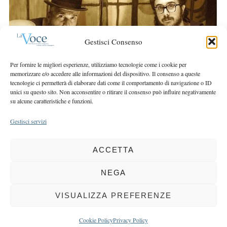
r
r
c
:
h
f
Gestisci Consenso
o
r
Per fornire le migliori esperienze, utilizziamo tecnologie come i cookie per
memorizzare e/o accedere alle informazioni del dispositivo. Il consenso a queste
:
tecnologie ci permetterà di elaborare dati come il comportamento di navigazione o ID
unici su questo sito. Non acconsentire o ritirare il consenso può influire negativamente
su alcune caratteristiche e funzioni.
Gestisci servizi
ACCETTA
COPYRIGHT 2025 LA VOCE |
PRIVACY
&
COOKIE POLICY
DIRETTORE RESPONSABILE:
CHIARA PORTA
| REDAZIONE & GRAFICA:
NEGA
EOIPSO.IT
| EDITORE:
BCC DI BUSTO GAROLFO E BUGUGGIATE
REGISTRAZIONE DEL TRIBUNALE DI MILANO N. 163 DEL 15 MARZO 2004
VISUALIZZA PREFERENZE
BACK TO TOP
Cookie Policy
Privacy Policy